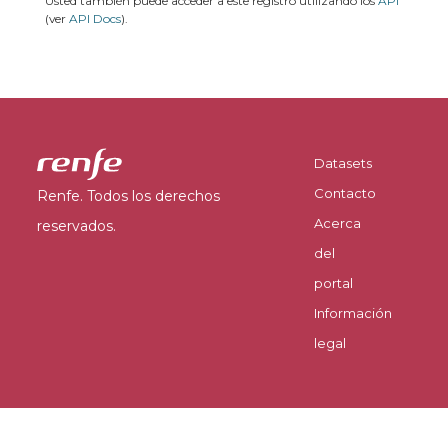
Usted también puede acceder a este registro utilizando los
API
(ver
API Docs
).
Datasets
Contacto
Renfe. Todos los derechos
Acerca
reservados.
del
portal
Información
legal