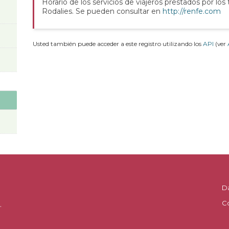
Horario de los servicios de viajeros prestados por los
Rodalies. Se pueden consultar en
http://renfe.com
Usted también puede acceder a este registro utilizando los
API
(ver
D
C
.