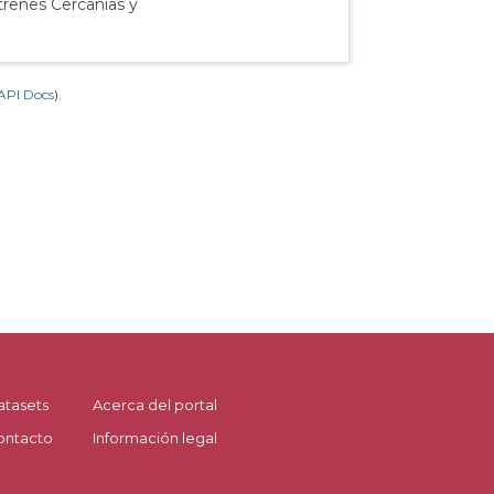
 trenes Cercanías y
API Docs
).
atasets
Acerca del portal
ontacto
Información legal