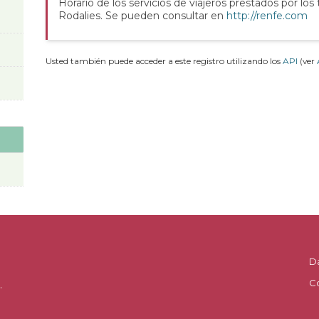
Horario de los servicios de viajeros prestados por los
Rodalies. Se pueden consultar en
http://renfe.com
Usted también puede acceder a este registro utilizando los
API
(ver
D
C
.