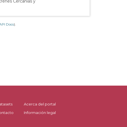
 trenes Cercanías y
API Docs
).
atasets
Acerca del portal
ontacto
Información legal