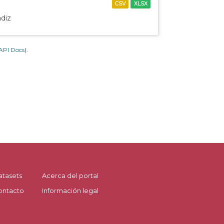
CSV
XLSX
ádiz
API Docs
).
atasets
Acerca del portal
ontacto
Información legal