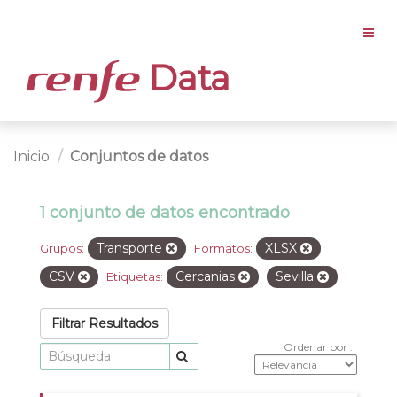
Data
Inicio
Conjuntos de datos
1 conjunto de datos encontrado
Transporte
XLSX
Grupos:
Formatos:
CSV
Cercanias
Sevilla
Etiquetas:
Filtrar Resultados
Ordenar por