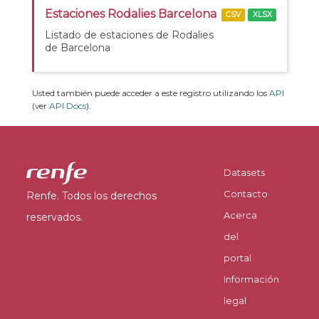
Estaciones Rodalies Barcelona
CSV
XLSX
Listado de estaciones de Rodalies
de Barcelona
Usted también puede acceder a este registro utilizando los
API
(ver
API Docs
).
Datasets
Contacto
Renfe. Todos los derechos
Acerca
reservados.
del
portal
Información
legal