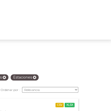
as
Estaciones
Ordenar por
CSV
XLSX