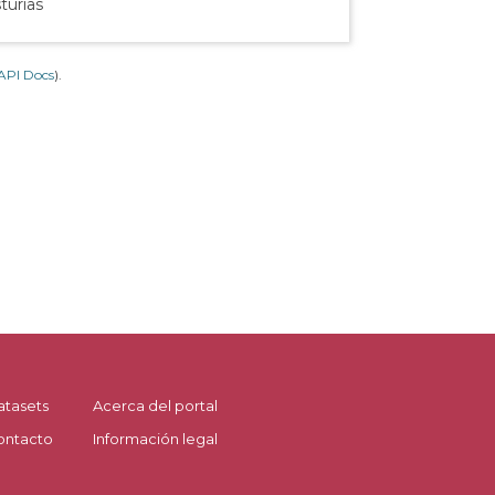
turias
API Docs
).
atasets
Acerca del portal
ontacto
Información legal