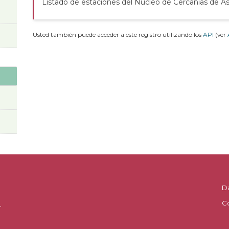
Listado de estaciones del Núcleo de Cercanías de As
Usted también puede acceder a este registro utilizando los
API
(ver
D
C
.