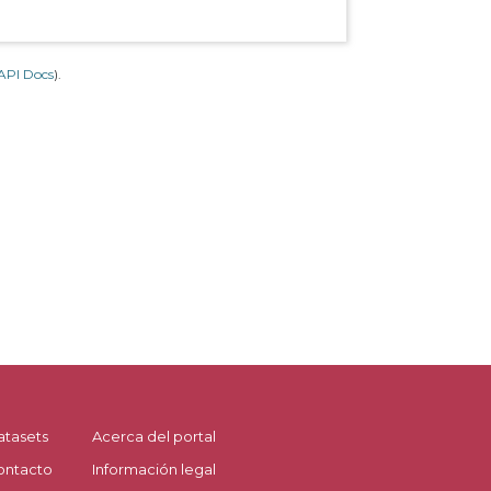
API Docs
).
atasets
Acerca del portal
ontacto
Información legal