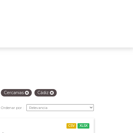
Cercanias
Cádiz
Ordenar por
CSV
XLSX