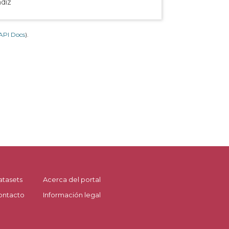
ádiz
API Docs
).
atasets
Acerca del portal
ontacto
Información legal