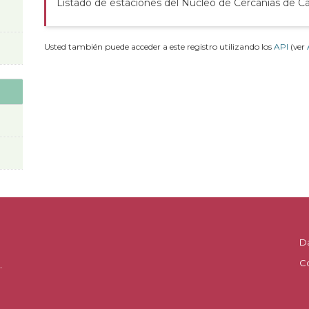
Listado de estaciones del Núcleo de Cercanías de C
Usted también puede acceder a este registro utilizando los
API
(ver
D
C
.