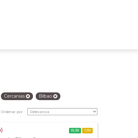
Cercanias
Bilbao
Ordenar por
o)
XLSX
CSV