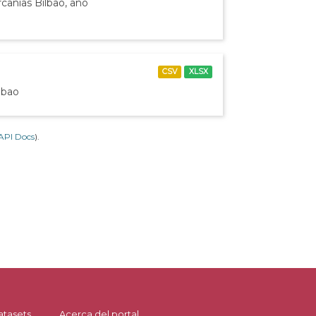
canías Bilbao, año
CSV
XLSX
lbao
API Docs
).
atasets
Acerca del portal