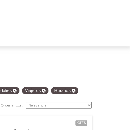
dalies
Viajeros
Horarios
Ordenar por
GTFS