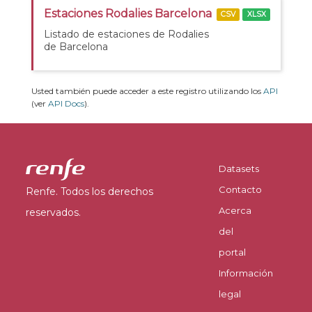
Estaciones Rodalies Barcelona
CSV
XLSX
Listado de estaciones de Rodalies
de Barcelona
Usted también puede acceder a este registro utilizando los
API
(ver
API Docs
).
Datasets
Contacto
Renfe. Todos los derechos
Acerca
reservados.
del
portal
Información
legal