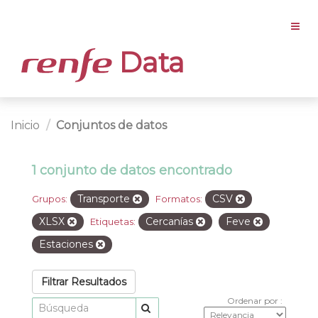
Data
Inicio
Conjuntos de datos
1 conjunto de datos encontrado
Transporte
CSV
Grupos:
Formatos:
XLSX
Cercanías
Feve
Etiquetas:
Estaciones
Filtrar Resultados
Ordenar por