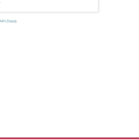
.
API Docs
).