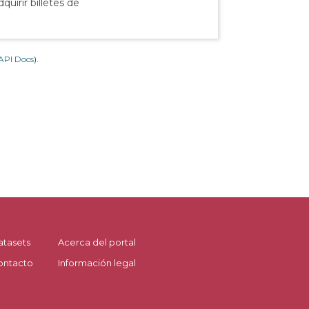
uirir billetes de
API Docs
).
atasets
Acerca del portal
ontacto
Información legal