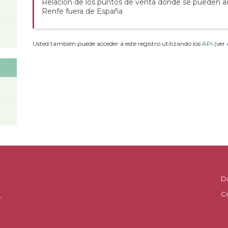
Relación de los puntos de venta donde se pueden adq
Renfe fuera de España
Usted también puede acceder a este registro utilizando los
API
(ver
D
C
.