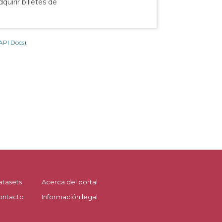
uirir billetes de
API Docs
).
atasets
Acerca del portal
ontacto
Información legal