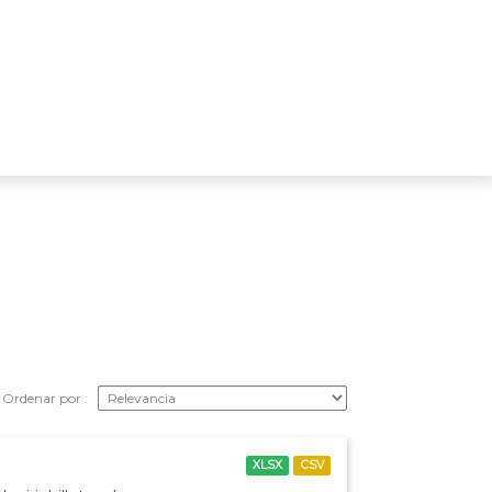
Ordenar por
XLSX
CSV