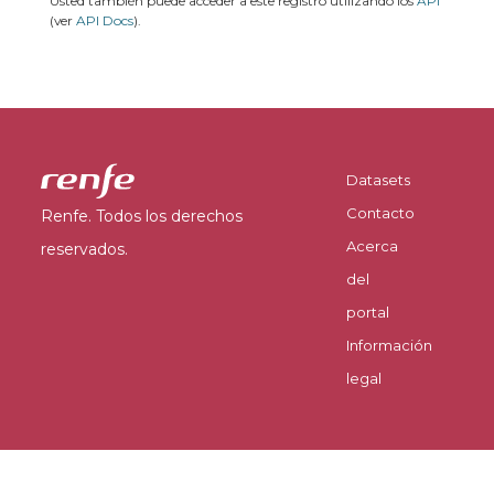
Usted también puede acceder a este registro utilizando los
API
(ver
API Docs
).
Datasets
Contacto
Renfe. Todos los derechos
Acerca
reservados.
del
portal
Información
legal