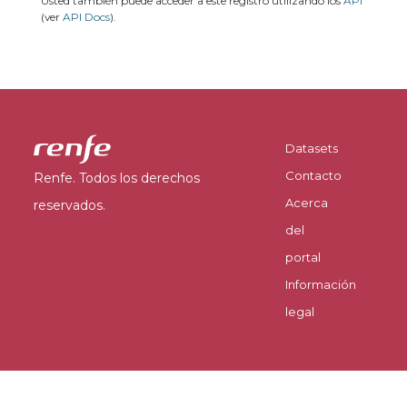
Usted también puede acceder a este registro utilizando los
API
(ver
API Docs
).
Datasets
Contacto
Renfe. Todos los derechos
Acerca
reservados.
del
portal
Información
legal