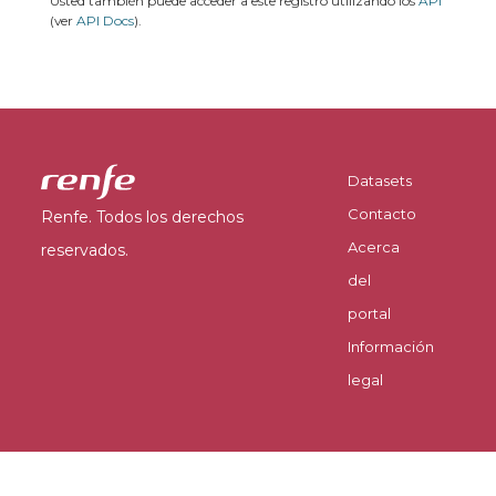
Usted también puede acceder a este registro utilizando los
API
(ver
API Docs
).
Datasets
Contacto
Renfe. Todos los derechos
Acerca
reservados.
del
portal
Información
legal