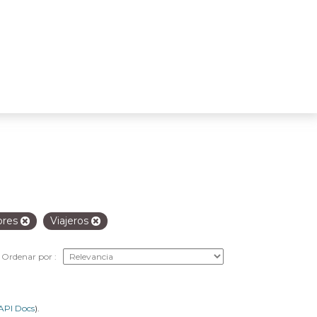
ores
Viajeros
Ordenar por
API Docs
).