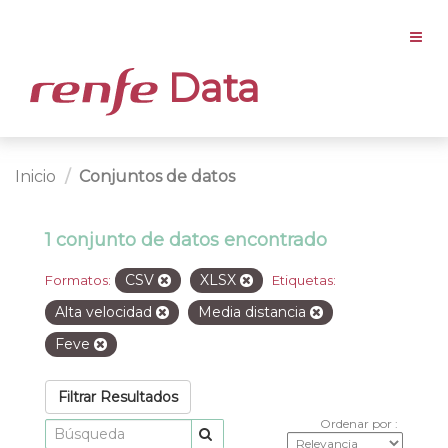
Data
Inicio
Conjuntos de datos
1 conjunto de datos encontrado
CSV
XLSX
Formatos:
Etiquetas:
Alta velocidad
Media distancia
Feve
Filtrar Resultados
Ordenar por