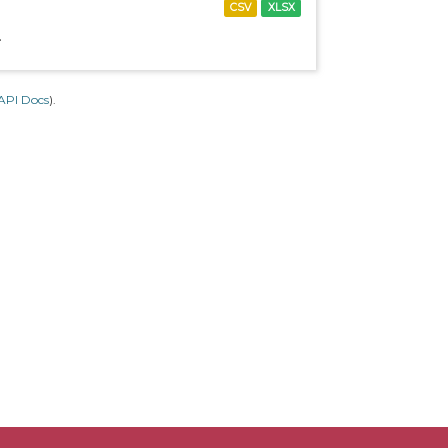
CSV
XLSX
.
API Docs
).