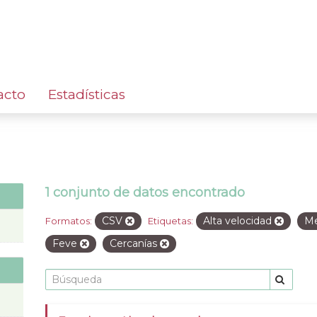
acto
Estadísticas
1 conjunto de datos encontrado
CSV
Alta velocidad
Me
Formatos:
Etiquetas:
Feve
Cercanías