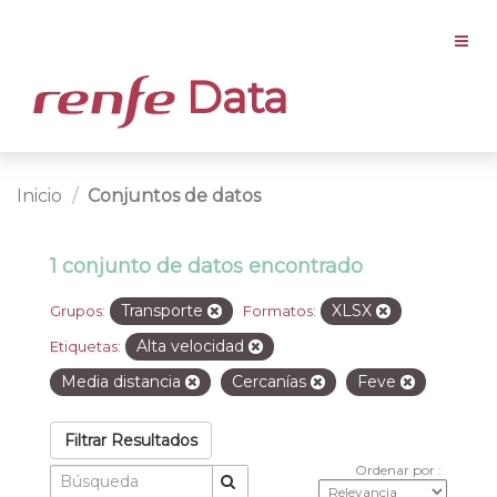
Data
Inicio
Conjuntos de datos
1 conjunto de datos encontrado
Transporte
XLSX
Grupos:
Formatos:
Alta velocidad
Etiquetas:
Media distancia
Cercanías
Feve
Filtrar Resultados
Ordenar por