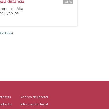
dia distancia
GTFS
 trenes de Alta
incluyen los
API Docs
).
atasets
Acerca del portal
ontacto
Información legal