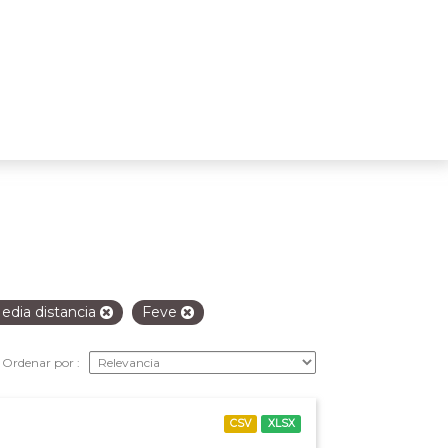
edia distancia
Feve
Ordenar por
CSV
XLSX