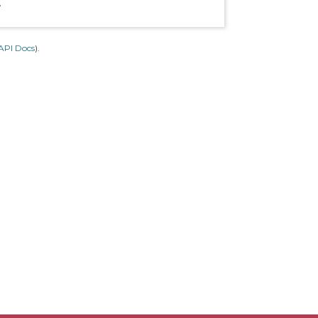
.
API Docs
).