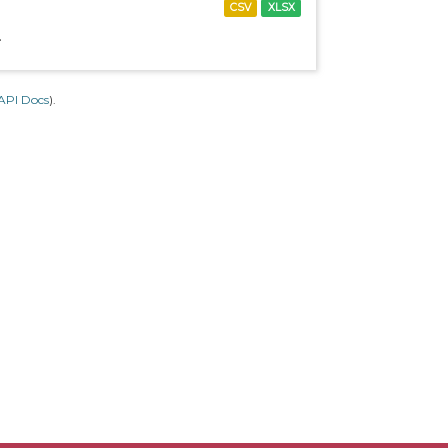
CSV
XLSX
.
API Docs
).