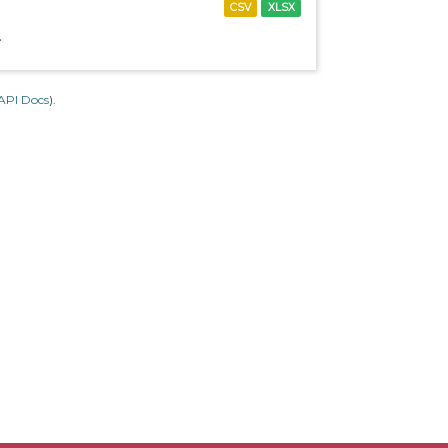
CSV
XLSX
.
API Docs
).