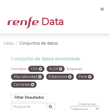
Data
Inicio
Conjuntos de datos
1 conjunto de datos encontrado
CSV
XLSX
Formatos:
Etiquetas:
Alta velocidad
Estaciones
Feve
Cercanías
Filtrar Resultados
Ordenar por