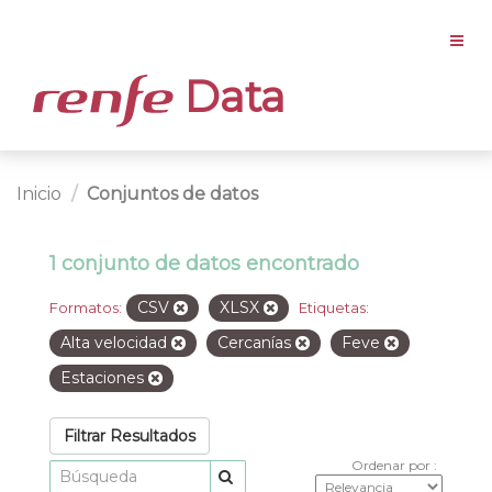
Data
Inicio
Conjuntos de datos
1 conjunto de datos encontrado
CSV
XLSX
Formatos:
Etiquetas:
Alta velocidad
Cercanías
Feve
Estaciones
Filtrar Resultados
Ordenar por