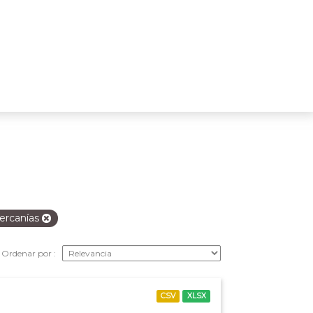
ercanías
Ordenar por
CSV
XLSX