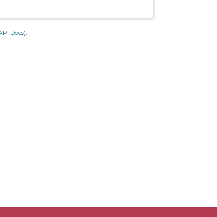
.
API Docs
).