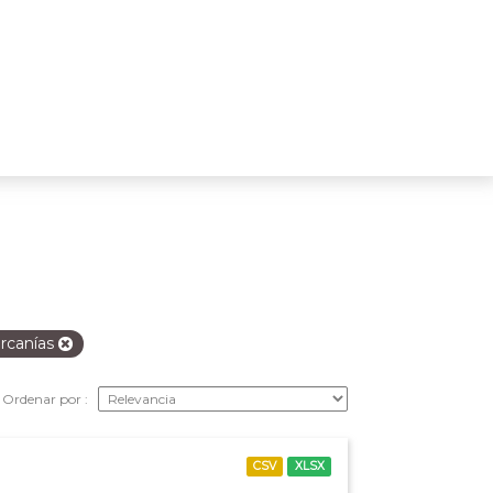
rcanías
Ordenar por
CSV
XLSX