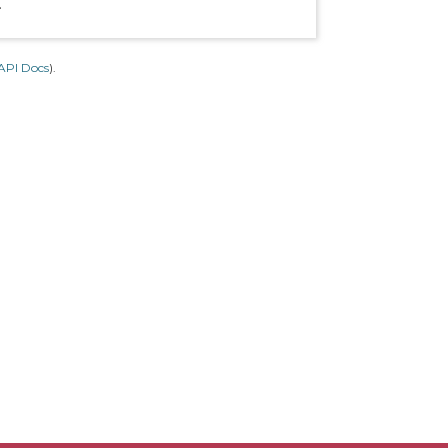
.
API Docs
).