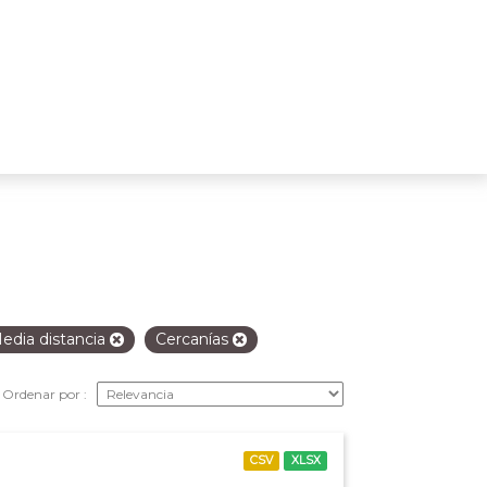
edia distancia
Cercanías
Ordenar por
CSV
XLSX