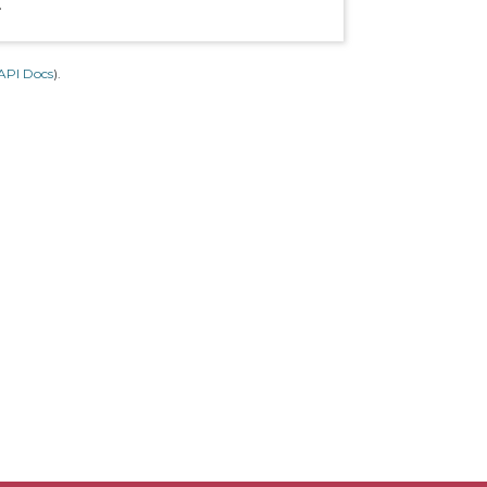
.
API Docs
).