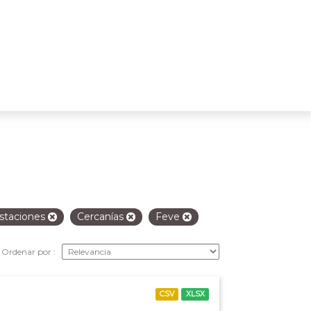
staciones
Cercanías
Feve
Ordenar por
CSV
XLSX