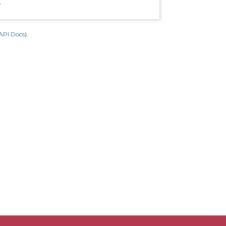
.
API Docs
).