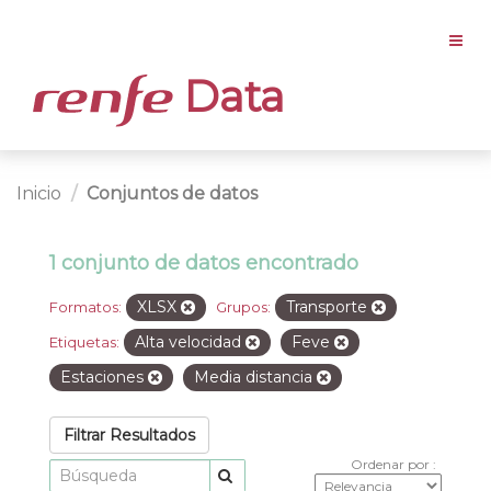
Data
Inicio
Conjuntos de datos
1 conjunto de datos encontrado
XLSX
Transporte
Formatos:
Grupos:
Alta velocidad
Feve
Etiquetas:
Estaciones
Media distancia
Filtrar Resultados
Ordenar por