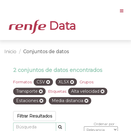
Data
Inicio
Conjuntos de datos
2 conjuntos de datos encontrados
CSV
XLSX
Formatos:
Grupos:
Transporte
Alta velocidad
Etiquetas:
Estaciones
Media distancia
Filtrar Resultados
Ordenar por