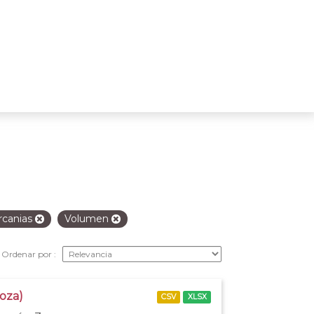
rcanias
Volumen
Ordenar por
goza)
CSV
XLSX