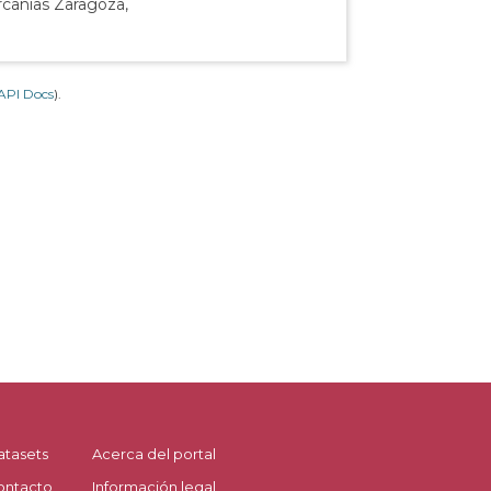
rcanías Zaragoza,
API Docs
).
atasets
Acerca del portal
ontacto
Información legal