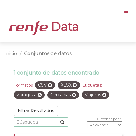
Data
Inicio
Conjuntos de datos
1 conjunto de datos encontrado
CSV
XLSX
Formatos:
Etiquetas:
Zaragoza
Cercanias
Viajeros
Filtrar Resultados
Ordenar por