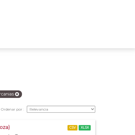
rcanias
Ordenar por
goza)
CSV
XLSX