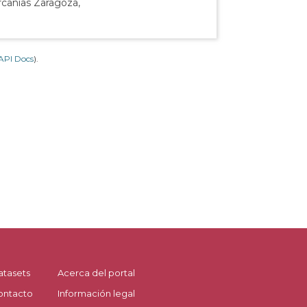
rcanías Zaragoza,
API Docs
).
atasets
Acerca del portal
ontacto
Información legal