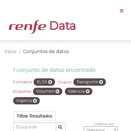
Data
Inicio
Conjuntos de datos
1 conjunto de datos encontrado
XLSX
Transporte
Formatos:
Grupos:
Volumen
Valencia
Etiquetas:
Viajeros
Filtrar Resultados
Ordenar por