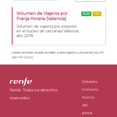
Volumen de Viajeros por
XLSX
CSV
Franja Horaria (Valencia)
Volumen de viajeros por estación
en el núcleo de cercanías Valencia,
año 2018
Usted también puede acceder a este registro utilizando los
API
(ver
API Docs
).
Datasets
Contacto
Renfe. Todos los derechos
Acerca
reservados.
del
portal