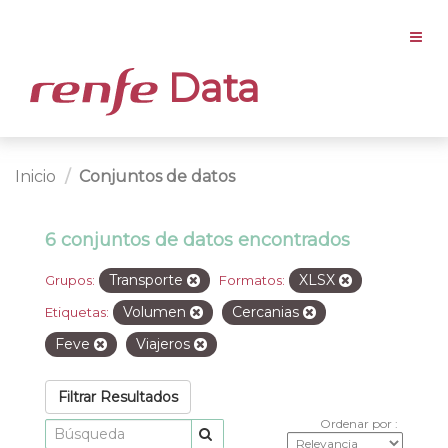
Data
Inicio
Conjuntos de datos
6 conjuntos de datos encontrados
Transporte
XLSX
Grupos:
Formatos:
Volumen
Cercanias
Etiquetas:
Feve
Viajeros
Filtrar Resultados
Ordenar por