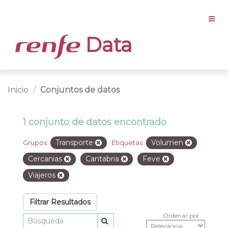
Data
Inicio
Conjuntos de datos
1 conjunto de datos encontrado
Transporte
Volumen
Grupos:
Etiquetas:
Cercanias
Cantabria
Feve
Viajeros
Filtrar Resultados
Ordenar por