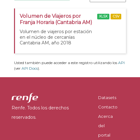
Volumen de Viajeros por
XLSX
CSV
Franja Horaria (Cantabria AM)
Volumen de viajeros por estación
en el núcleo de cercanías
Cantabria AM, año 2018
Usted también puede acceder a este registro utilizando los
API
(ver
API Docs
).
Datasets
Contacto
Renfe. Todos los derechos
Acerca
reservados.
del
portal