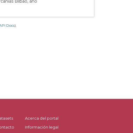
canías Bilbao, año
API Docs
).
atasets
Acerca del portal
ontacto
Información legal