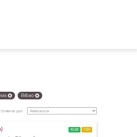
nias
Bilbao
Ordenar por
o)
XLSX
CSV