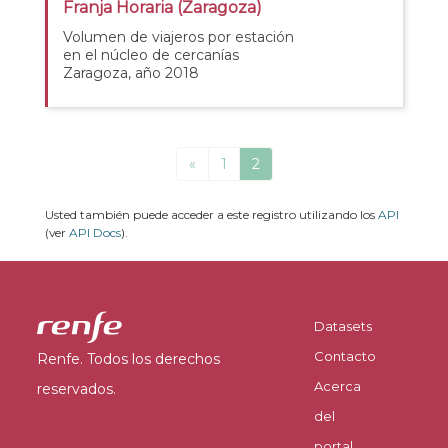
Franja Horaria (Zaragoza)
Volumen de viajeros por estación
en el núcleo de cercanías
Zaragoza, año 2018
«
1
2
Usted también puede acceder a este registro utilizando los
API
(ver
API Docs
).
Datasets
Contacto
Renfe. Todos los derechos
Acerca
reservados.
del
portal