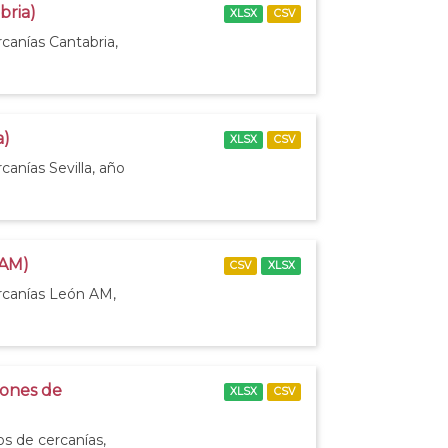
bria)
XLSX
CSV
canías Cantabria,
a)
XLSX
CSV
canías Sevilla, año
 AM)
CSV
XLSX
ercanías León AM,
iones de
XLSX
CSV
os de cercanías,