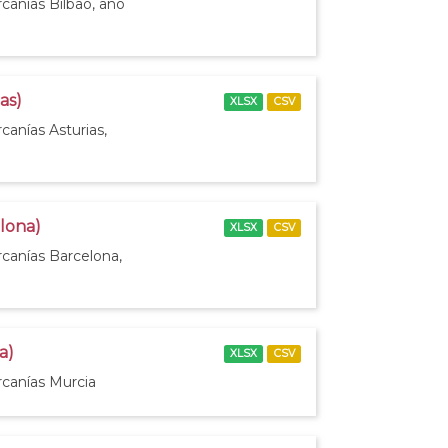
canías Bilbao, año
as)
XLSX
CSV
canías Asturias,
elona)
XLSX
CSV
rcanías Barcelona,
a)
XLSX
CSV
rcanías Murcia