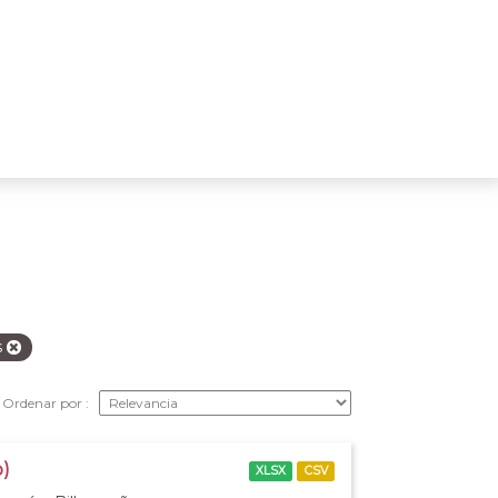
s
Ordenar por
o)
XLSX
CSV