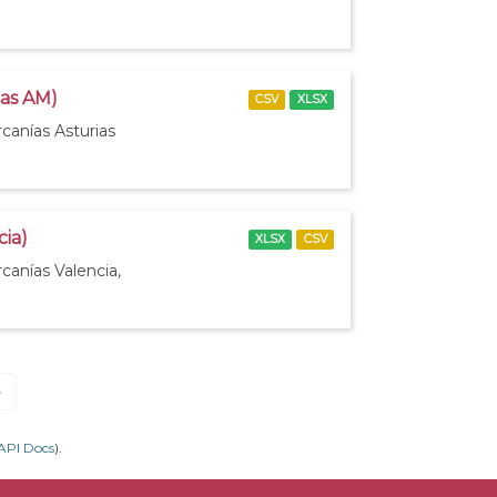
ias AM)
CSV
XLSX
canías Asturias
cia)
XLSX
CSV
canías Valencia,
»
API Docs
).