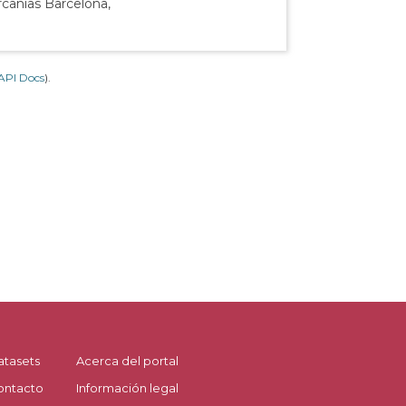
rcanías Barcelona,
API Docs
).
atasets
Acerca del portal
ontacto
Información legal