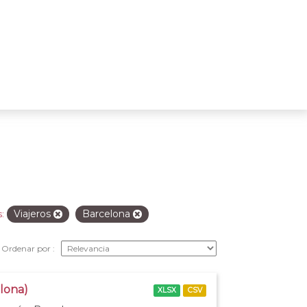
Viajeros
Barcelona
:
Ordenar por
elona)
XLSX
CSV