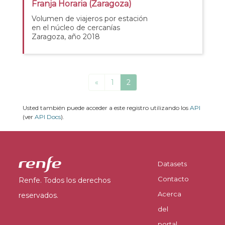
Franja Horaria (Zaragoza)
Volumen de viajeros por estación
en el núcleo de cercanías
Zaragoza, año 2018
«
1
2
Usted también puede acceder a este registro utilizando los
API
(ver
API Docs
).
Datasets
Contacto
Renfe. Todos los derechos
Acerca
reservados.
del
portal