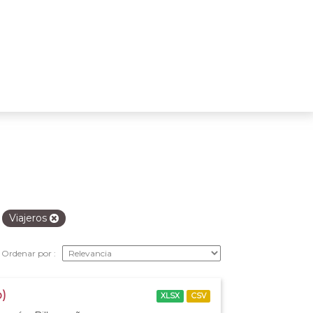
Viajeros
Ordenar por
o)
XLSX
CSV