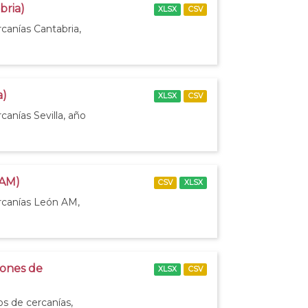
bria)
XLSX
CSV
canías Cantabria,
a)
XLSX
CSV
canías Sevilla, año
 AM)
CSV
XLSX
ercanías León AM,
iones de
XLSX
CSV
os de cercanías,