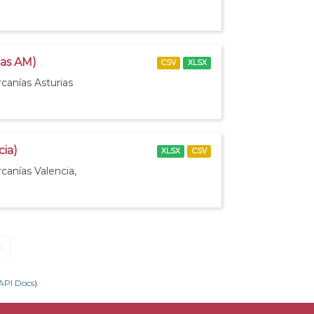
ias AM)
CSV
XLSX
canías Asturias
cia)
XLSX
CSV
canías Valencia,
»
API Docs
).