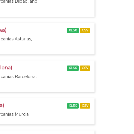
canías Bilbao, año
as)
XLSX
CSV
canías Asturias,
elona)
XLSX
CSV
rcanías Barcelona,
a)
XLSX
CSV
rcanías Murcia