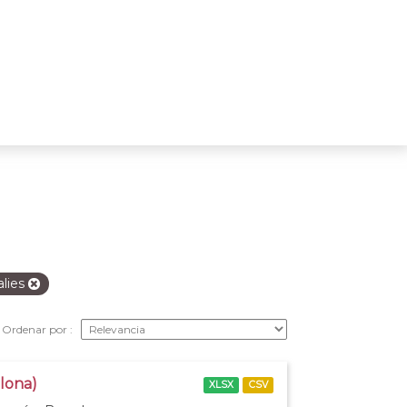
lies
Ordenar por
elona)
XLSX
CSV