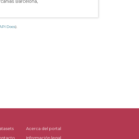
rcanías Barcelona,
API Docs
).
atasets
Acerca del portal
ontacto
Información legal