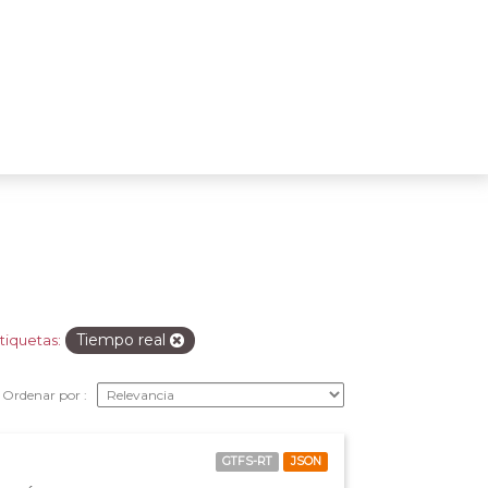
Tiempo real
tiquetas:
Ordenar por
GTFS-RT
JSON