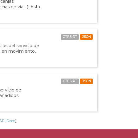
rcanías
ias en vía,...). Esta
GTFS-RT
JSON
los del servicio de
o, en movimiento,
GTFS-RT
JSON
servicio de
 añadidos,
API Docs
).