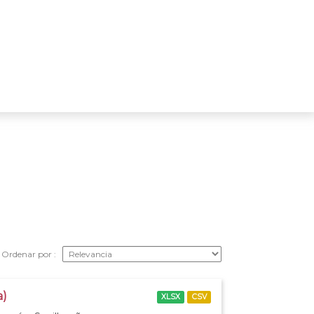
Ordenar por
a)
XLSX
CSV