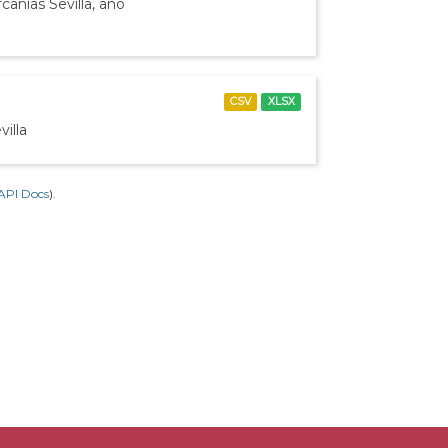
canías Sevilla, año
CSV
XLSX
illa
API Docs
).